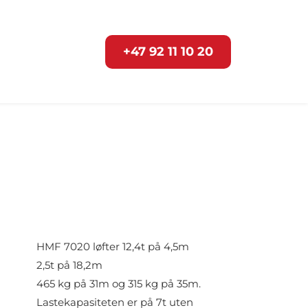
+47 92 11 10 20
HMF 7020 løfter 12,4t på 4,5m
2,5t på 18,2m
465 kg på 31m og 315 kg på 35m.
Lastekapasiteten er på 7t uten 