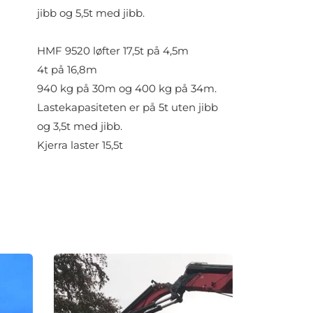
jibb og 5,5t med jibb.
HMF 9520 løfter 17,5t på 4,5m
4t på 16,8m
940 kg på 30m og 400 kg på 34m.
Lastekapasiteten er på 5t uten jibb 
og 3,5t med jibb.
Kjerra laster 15,5t